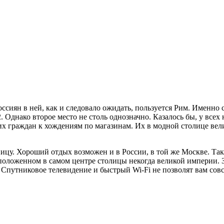
сиян в ней, как и следовало ожидать, пользуется Рим. Именно 
. Однако второе место не столь однозначно. Казалось бы, у всех 
их граждан к хождениям по магазинам. Их в модной столице ве
аницу. Хороший отдых возможен и в России, в той же Москве. Та
расположенном в самом центре столицы некогда великой империи.
я. Спутниковое телевидение и быстрый Wi-Fi не позволят вам со