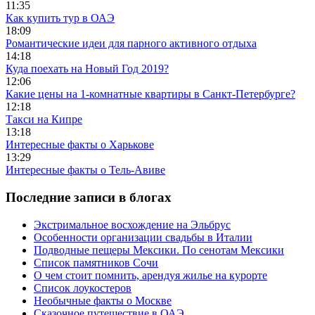
11:35
Как купить тур в ОАЭ
18:09
Романтические идеи для парного активного отдыха
14:18
Куда поехать на Новый Год 2019?
12:06
Какие цены на 1-комнатные квартиры в Санкт-Петербурге?
12:18
Такси на Кипре
13:18
Интересные факты о Харькове
13:29
Интересные факты о Тель-Авиве
Последние записи в блогах
Экстримальное восхождение на Эльбрус
Особенности организации свадьбы в Италии
Подводные пещеры Мексики. По сенотам Мексики
Список памятников Сочи
О чем стоит помнить, арендуя жилье на курорте
Список лоукостеров
Необычные факты о Москве
Сказочное путешествие в ОАЭ