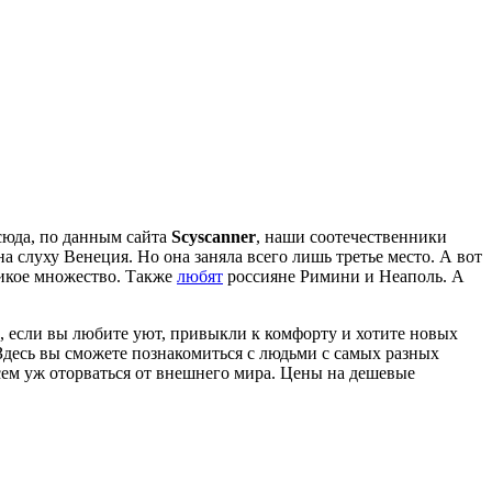
сюда, по данным сайта
Scyscanner
, наши соотечественники
на слуху Венеция. Но она заняла всего лишь третье место. А вот
ликое множество. Также
любят
россияне Римини и Неаполь. А
к, если вы любите уют, привыкли к комфорту и хотите новых
 Здесь вы сможете познакомиться с людьми с самых разных
всем уж оторваться от внешнего мира. Цены на дешевые