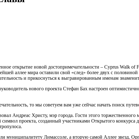
енное открытие новой достопримечательности – Cyprus Walk of F
йшей аллее мира оставили свой «след» более двух с половиной
чательность и прикоснуться к выгравированным именам знаменит
руководитель нового проекта Стефан Бах настроен оптимистично 
чательность, то мы советуем вам уже сейчас начать поиск путево
твовал Андреас Христу, мэр города. Гости этого торжественного м
й символ проекта, созданный участниками Открытого конкурса 
тропулоса.
или муниципалитету Лимассоле, а вторую самой Аллее звезд. Орг