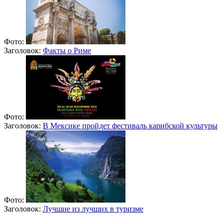
Фото:
Заголовок:
Факты о Риме
Фото:
Заголовок:
В Мексике пройдет фестиваль карибской культуры
Фото:
Заголовок:
Лучшие из лучших в туризме