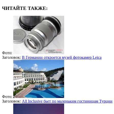
ЧИТАЙТЕ ТАКЖЕ:
Фото:
Заголовок:
В Германии откроется музей фотокамер Leica
Фото:
Заголовок:
All Inclusive бьет по маленьким гостиницам Турции