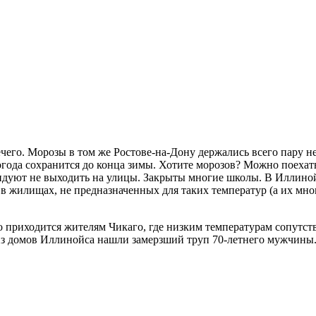
чего. Морозы в том же Ростове-на-Дону держались всего пару н
 погода сохранится до конца зимы. Хотите морозов? Можно поех
ендуют не выходить на улицы. Закрыты многие школы. В Иллино
 в жилищах, не предназначенных для таких температур (а их мно
 приходится жителям Чикаго, где низким температурам сопутств
ом из домов Иллинойса нашли замерзший труп 70-летнего мужчин